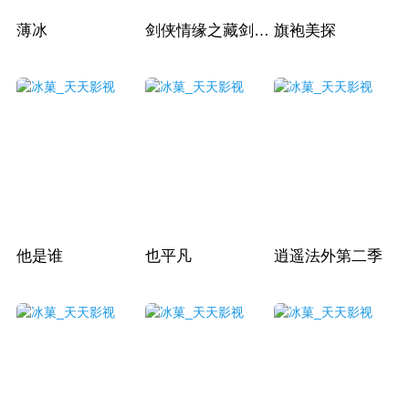
薄冰
剑侠情缘之藏剑山庄
旗袍美探
他是谁
也平凡
逍遥法外第二季