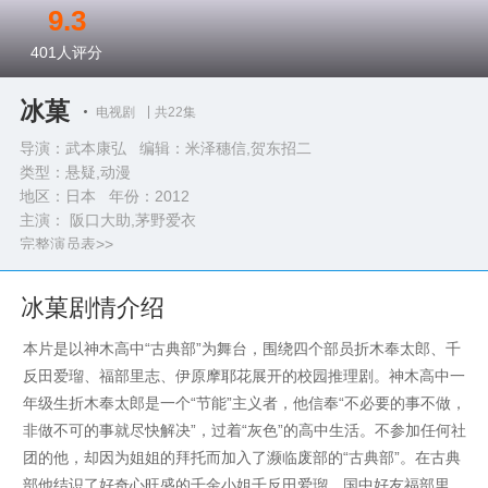
9.3
401
人评分
冰菓
电视剧
共22集
导演：武本康弘 编辑：米泽穗信,贺东招二
类型：
悬疑,动漫
地区：日本 年份：
2012
主演： 阪口大助,茅野爱衣
完整演员表>>
冰菓剧情介绍
本片是以神木高中“古典部”为舞台，围绕四个部员折木奉太郎、千
反田爱瑠、福部里志、伊原摩耶花展开的校园推理剧。神木高中一
年级生折木奉太郎是一个“节能”主义者，他信奉“不必要的事不做，
非做不可的事就尽快解决”，过着“灰色”的高中生活。不参加任何社
团的他，却因为姐姐的拜托而加入了濒临废部的“古典部”。在古典
部他结识了好奇心旺盛的千金小姐千反田爱瑠，国中好友福部里