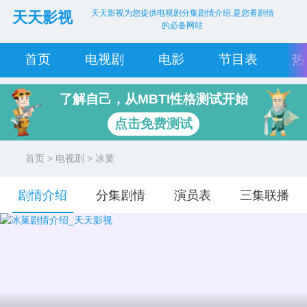
天天影视为您提供电视剧分集剧情介绍,是您看剧情
天天影视
的必备网站
首页
电视剧
电影
节目表
热
了解自己，从MBTI性格测试开始
点击免费测试
首页
>
电视剧
> 冰菓
剧情介绍
分集剧情
演员表
三集联播