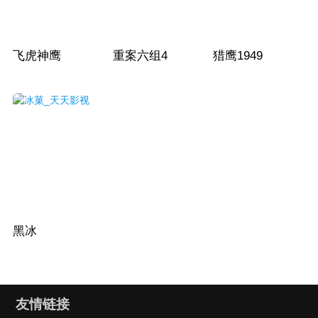
飞虎神鹰
重案六组4
猎鹰1949
黑冰
友情链接