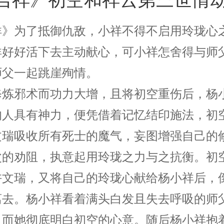
祥》为了抵御仇敌，小祥不得不启用玲珑心
祥好好活下去主动献心，可小祥怎舍得与师
师父一起跳崖殉情。
修炼邪术而功力大增，且将初空重伤后，杨
的人具有神力，便凭借着记忆结印施法，初
文瑞吸收所有死士的魔气，妄图增强自己的
父的劝阻，执意起用玲珑之力与之抗衡。初
许文瑞，又将自己的玲珑心献给杨小祥后，
离去。杨小祥看着满头白发且失去呼吸的师
，而她彻底明白初空的心意。随后杨小祥抱