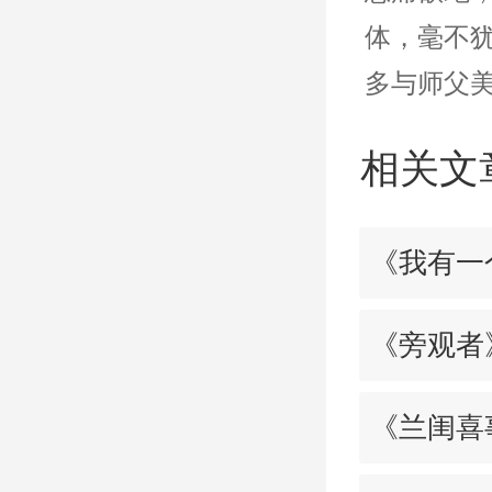
体，毫不
多与师父
相关文
《我有一
《旁观者
《兰闺喜