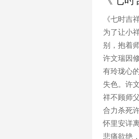
《七时吉
为了让小
别，抱着
许文瑞因
有玲珑心
失色。许
祥不顾师
合力杀死
怀里安详
悲痛欲绝