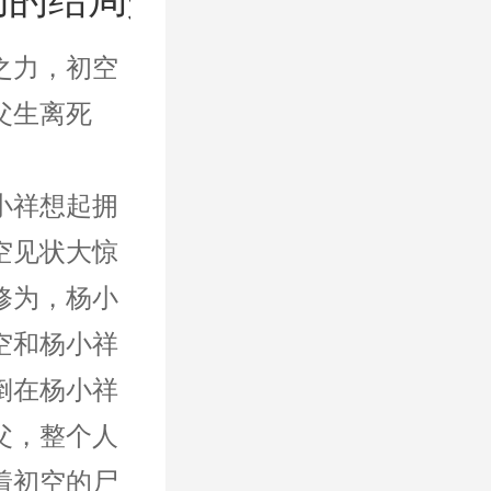
之力，初空
父生离死
小祥想起拥
空见状大惊
修为，杨小
空和杨小祥
倒在杨小祥
父，整个人
着初空的尸