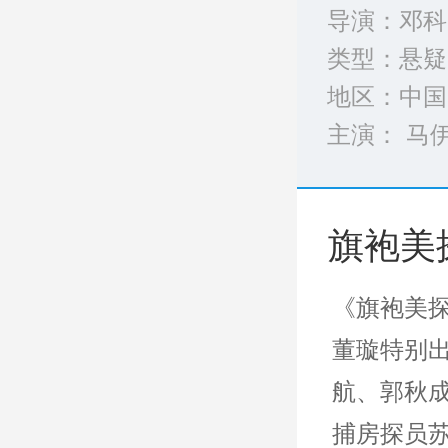
导演：邓科
类型：
悬疑
地区：中国
主演： 马伊
完整演员表
旗袍美
《旗袍美
董璇特别
航、郭秋
捕房探员