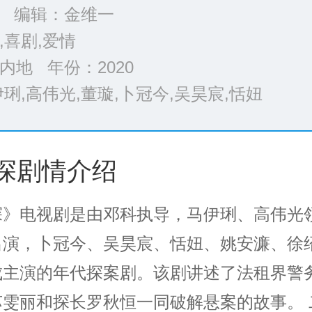
 编辑：金维一
,喜剧,爱情
内地 年份：
2020
琍,高伟光,董璇,卜冠今,吴昊宸,恬妞
>>
探剧情介绍
探》电视剧是由邓科执导，马伊琍、高伟光
出演，卜冠今、吴昊宸、恬妞、姚安濂、徐
成主演的年代探案剧。该剧讲述了法租界警
苏雯丽和探长罗秋恒一同破解悬案的故事。 