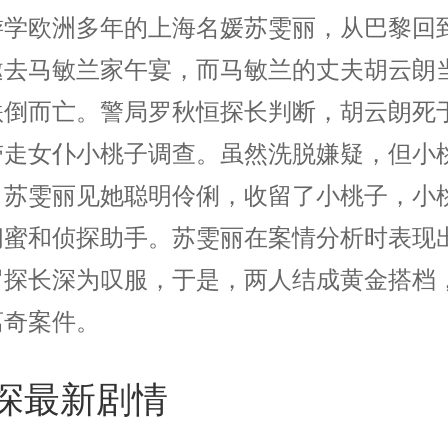
游学欧洲多年的上海名媛苏雯丽，从巴黎回
邀去马敏兰家午宴，而马敏兰的丈夫胡云朗
跌倒而亡。警局罗秋恒探长判断，胡云朗死
带走女仆小桃子调查。虽然洗脱嫌疑，但小
，苏雯丽见她聪明伶俐，收留了小桃子，小
闺蜜和侦探助手。苏雯丽在案情分析时表现
罗探长深为叹服，于是，两人结成黄金搭档
离奇案件。
探最新剧情