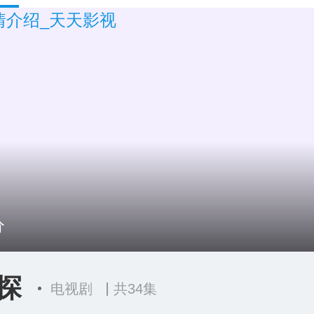
分
探
电视剧
共34集