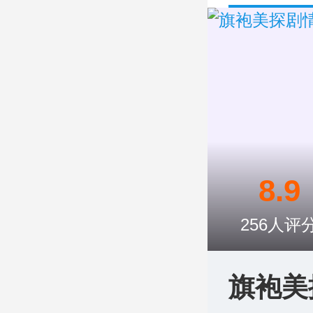
8.9
256
人评
旗袍美