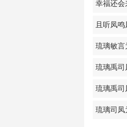
幸福还会
且听凤鸣
琉璃敏言
琉璃禹司
琉璃禹司
琉璃司凤