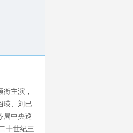
领衔主演，
绍瑛、刘已
务局中央巡
二十世纪三