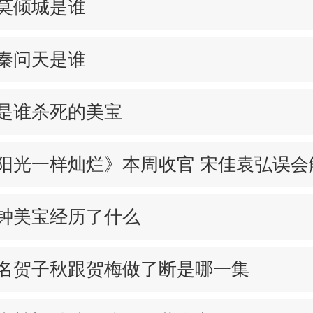
莫倾城是谁
秦问天是谁
是谁杀死的美宝
阳光一样灿烂》本周收官 宋佳袁弘误会
钟美宝经历了什么
名贺子秋跟贺梅做了断是哪一集