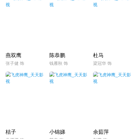
燕双鹰
陈恭鹏
杜马
张子健 饰
钱雁秋 饰
梁冠华 饰
桔子
小锦娣
余茹萍