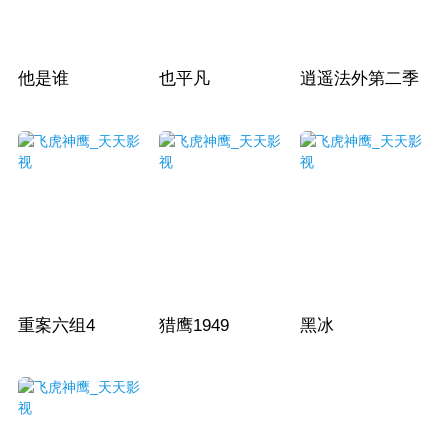
他是谁
也平凡
逍遥法外第二季
重案六组4
猎鹰1949
黑冰