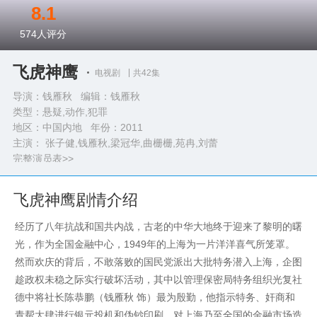
8.1
574
人评分
飞虎神鹰
电视剧
共42集
导演：钱雁秋 编辑：钱雁秋
类型：
悬疑,动作,犯罪
地区：中国内地 年份：
2011
主演： 张子健,钱雁秋,梁冠华,曲栅栅,苑冉,刘蕾
完整演员表>>
飞虎神鹰剧情介绍
经历了八年抗战和国共内战，古老的中华大地终于迎来了黎明的曙
光，作为全国金融中心，1949年的上海为一片洋洋喜气所笼罩。
然而欢庆的背后，不敢落败的国民党派出大批特务潜入上海，企图
趁政权未稳之际实行破坏活动，其中以管理保密局特务组织光复社
德中将社长陈恭鹏（钱雁秋 饰）最为殷勤，他指示特务、奸商和
青帮大肆进行银元投机和伪钞印刷，对上海乃至全国的金融市场造