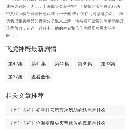
成极大破坏。为此，上海军管会着手实行了整顿经济的铁流行动，
中共特纵特务营营长燕双鹰（张子健 饰）便在此时临危受命。 燕
伪装成贩卖毒品的青帮分子混入上海，他与老奸巨猾的陈恭鹏展开
连番角力，在这一过程中，他的生命和信仰也经受着巨大的考
验……
飞虎神鹰最新剧情
第42集
第41集
第40集
第39集
第38集
第37集
查看全部
相关文章推荐
《七时吉祥》初空祥云第五次历劫的结局是什么
《七时吉祥》沧海变魔头灭帝休族的真相是什么