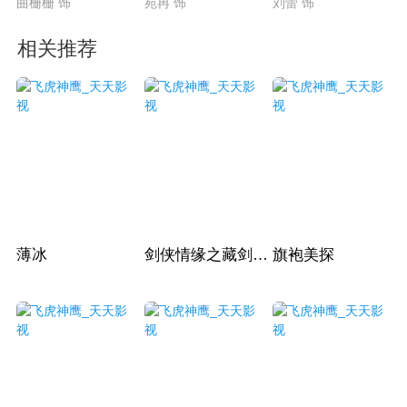
曲栅栅 饰
苑冉 饰
刘蕾 饰
相关推荐
薄冰
剑侠情缘之藏剑山庄
旗袍美探