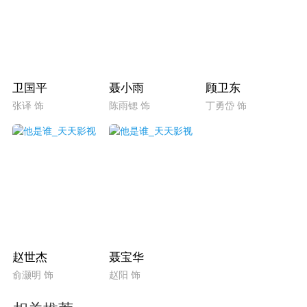
卫国平
聂小雨
顾卫东
张译 饰
陈雨锶 饰
丁勇岱 饰
赵世杰
聂宝华
俞灏明 饰
赵阳 饰