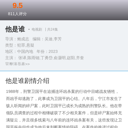
9.5
811
人评分
他是谁
电视剧
共24集
导演：鲍成志 编辑：吴迪,李芳
类型：
犯罪,悬疑
地区：中国内地 年份：
2023
主演： 张译,陈雨锶,丁勇岱,俞灏明,赵阳,齐奎
完整演员表>>
他是谁剧情介绍
1988年，刑警卫国平在追捕连环凶杀案的行动中目睹战友牺牲，
而凶手却逃跑了，此事成为卫国平的心结。八年后，宁江市发生了
骇人听闻的碎尸案，此时卫国平已成长为成熟的刑警队长。他在带
领队员调查的过程中相继破获了不少相关案件，但是碎尸案始终充
满疑云，并且很多线索与八年前的连环凶杀案有关，这些发现让卫
国平振奋但也成为他后来判断案情的阻碍。在案件的推进过程中，