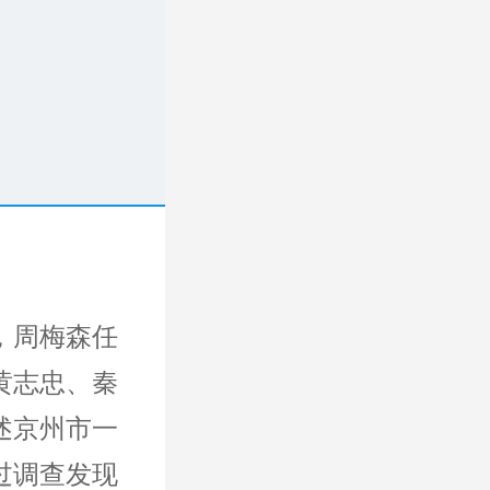
，周梅森任
黄志忠、秦
述京州市一
过调查发现