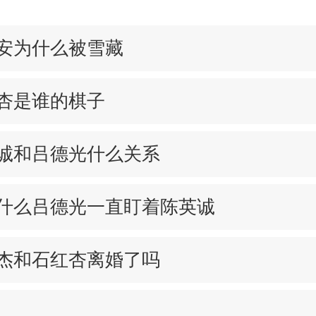
安为什么被雪藏
杏是谁的棋子
诚和吕德光什么关系
什么吕德光一直盯着陈英诚
杰和石红杏离婚了吗