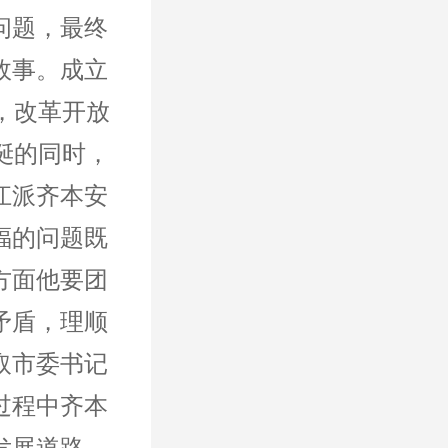
问题，最终
故事。成立
，改革开放
诞的同时，
江派齐本安
福的问题既
方面他要团
矛盾，理顺
取市委书记
过程中齐本
发展道路，