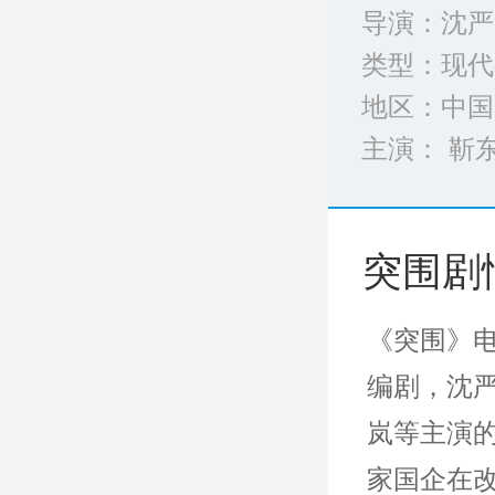
导演：沈严
类型：
现代
地区：中国
主演： 靳东
完整演员表
突围剧
《突围》
编剧，沈
岚等主演
家国企在