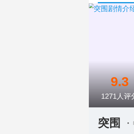
9.3
1271
人评
突围