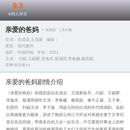
9.3
499
人评分
亲爱的爸妈
电视剧
共43集
导演：史成业,王瑞新 编辑：
类型：
现代都市
地区：中国内地 年份：
2021
主演： 闫妮,王砚辉,张逸杰,翟潇闻,李春嫒,戴燕妮
完整演员表>>
亲爱的爸妈剧情介绍
《亲爱的爸妈》电视剧是由史成业、王瑞新执导，闫妮、王砚辉、
张逸杰、翟潇闻领衔主演，李春嫒、戴燕妮、秦牛正威、王子睿、
刘恩尚、刘硕主演，李子璇、邓超元特别出演的年代情感剧。该剧
以再婚家庭为载体，讲述了柳碧云和江天怀这对再婚夫妻于文革结
束后先后回城，带着各自的儿女一起生活，不仅要面对事业上的种
种挑战，更面临着与性格迥异的儿女们之间所产生的家庭矛盾的困