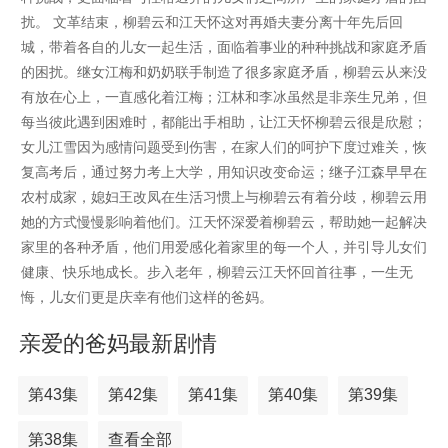
扰。 文革结束，柳碧云和江天怀这对再婚夫妻分离十年先后回
城，带着各自的儿女一起生活，面临着事业的种种挑战和家庭矛盾
的困扰。继女江梅和奶奶联手制造了很多家庭矛盾，柳碧云从来没
有放在心上，一直感化着江梅；江林和李冰虽然是非亲生兄弟，但
每当彼此遇到困难时，都能出手相助，让江天怀柳碧云很是欣慰；
女儿江雪因为感情问题受到伤害，在家人们的呵护下度过难关，恢
复高考后，通过努力考上大学，用知识改变命运；继子江森早早在
农村成家，媳妇王改凤在生活习惯上与柳碧云有着分歧，柳碧云用
她的方式慢慢影响着他们。江天怀深爱着柳碧云，帮助她一起解决
家里的各种矛盾，他们用爱感化着家里的每一个人，并引导儿女们
健康、快乐地成长。步入老年，柳碧云江天怀回首往事，一生无
悔，儿女们更是庆幸有他们这样的爸妈。
亲爱的爸妈最新剧情
第43集
第42集
第41集
第40集
第39集
第38集
查看全部