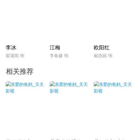
李冰
江梅
欧阳红
翟潇闻 饰
李春嫒 饰
戴燕妮 饰
相关推荐