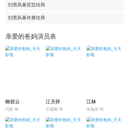
扫黑风暴贺芸结局
扫黑风暴何勇结局
亲爱的爸妈演员表
柳碧云
江天怀
江林
闫妮 饰
王砚辉 饰
张逸杰 饰