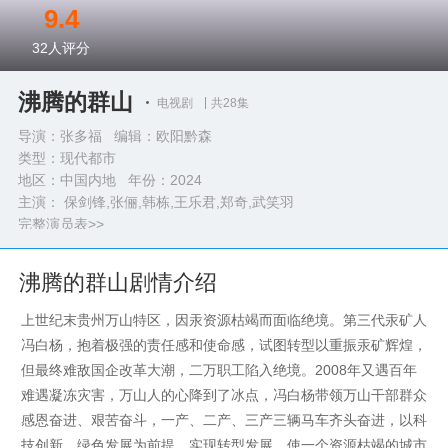
9.4
32
人评分
沸腾的群山
电视剧
共28集
导演：张多福 编辑：欧阳黔森
类型：
现代都市
地区：中国内地 年份：
2024
主演： 保剑锋,张俪,韩栋,王乐君,郑奇,武笑羽
完整演员表>>
沸腾的群山剧情介绍
上世纪末贵州万山特区，因汞资源枯竭而面临绝境。第三代汞矿人
冯白杨，抱着极强的责任感和使命感，试图转型以重振汞矿辉煌，
但最终难敌国企改革大潮，二万职工陷入绝境。2008年又遇百年
难遇凝冻灾害，万山人的心降到了冰点，冯白杨带领万山干部群众
感恩奋进、艰苦奋斗，一产、二产、三产三辆马车齐头奋进，以科
技创新、绿色发展为前提，实现转型发展，使一个资源枯竭的城市