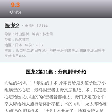
9.3
3
人评分
医龙2
电视剧
共11集
导演：叶山浩树 编辑：林宏司
类型：
现代都市
地区：日本 年份：
2007
主演： 坂口宪二,内田有纪,小池彻平,阿部隆史,水川麻美,池田铁洋
完整演员表>>
医龙2第11集：分集剧情介绍
命运的4小时！！最后的手术 原本要给鬼头笙子医疗小
组病患的心脏，最终因患者山野文彦拒绝手术，决定把
心脏给医龙小组的9岁患者音部雄太。野口决定在松平
幸太郎给雄太施行活体肝移植手术的同时，龙太郎给雄
太施行心脏移植术。 很快手术开始了，所有医护人员