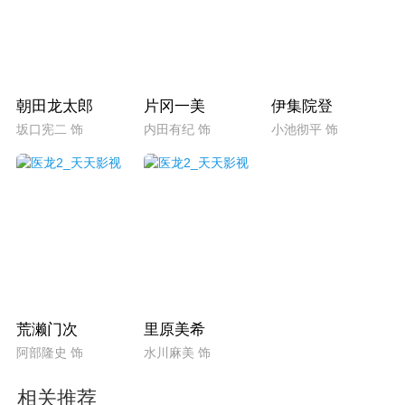
朝田龙太郎
片冈一美
伊集院登
坂口宪二 饰
内田有纪 饰
小池彻平 饰
荒濑门次
里原美希
阿部隆史 饰
水川麻美 饰
相关推荐