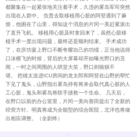
都聚集在一起紧张地关注着手术，久违的雾岛军司突然
出现在人群中。 负责去取移植用心脏的阿登遇到了麻
烦，他困在了山里，得知这个消息的片冈一美赶紧派出
了直升飞机。 移植用心脏及时拿回来了，虽然心脏移
植手术一度出现问题，最终还是顺利结束。 手术成功
了，在庆功宴上野口不断夸耀自己的功绩，正当他说得
口沫横飞的时候，背后的大屏幕却开始曝光野口的丑
闻，一时之间周围的人哄堂大笑，野口则狼狈不
堪。 把雄太送进ICU房间的龙太郎和阿登在山野的帮忙
下见了鬼头，山野指出雾岛持有将来会取代真心脏的人
工心脏，鬼头和雾岛将联手拯救一个生命。 几天后，
在野口以前的办公室里，片冈一美向善田提出了全新的
经营方针。明真将成为全能型的综合医院，北洋也将做
出相应调整。（全剧终）