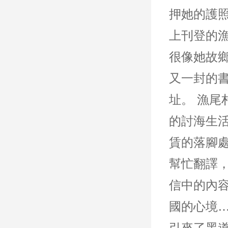
押她的護
上刊登的
很像她故
又一封的
址。 漁
的討海生
賃的落腳
幫忙翻譯
信中的內
國的心境
引來了黑