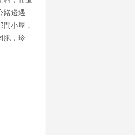
公路邊遇
那間小屋，
同胞，珍