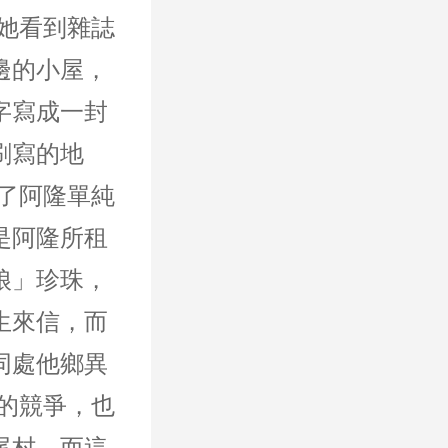
她看到雜誌
邊的小屋，
字寫成一封
刷寫的地
了阿隆單純
是阿隆所租
娘」珍珠，
生來信，而
同處他鄉異
的競爭，也
尾村，而這