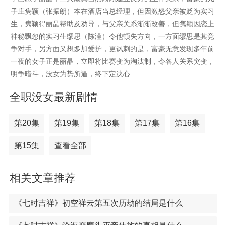
子庄隽颖（张振朗）本在酒店当总经理，但因激怒父亲被贬为实习
生，隽颖得丽晶帮助及劝导，与父亲关系渐渐改善，但隽颖因恋上
神秘飘忽的实习生缪思（陈滢）令他顿失方向，一方面缪思是其竞
争对手，另方面又想多加爱护，更讽刺的是，富豪无意发现多年前
一夜的女子正是丽晶，立即将比赛变为淘汰制，令各人关系突变，
明争暗斗，没女为势所逼，终下定决心……
全职没女最新剧情
第20集
第19集
第18集
第17集
第16集
第15集
查看全部
相关文章推荐
《七时吉祥》初空祥云第五次历劫的结局是什么