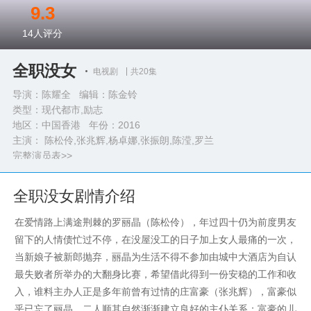
9.3
14
人评分
全职没女
电视剧
共20集
导演：陈耀全 编辑：陈金铃
类型：
现代都市,励志
地区：中国香港 年份：
2016
主演： 陈松伶,张兆辉,杨卓娜,张振朗,陈滢,罗兰
完整演员表>>
全职没女剧情介绍
在爱情路上满途荆棘的罗丽晶（陈松伶），年过四十仍为前度男友
留下的人情债忙过不停，在没屋没工的日子加上女人最痛的一次，
当新娘子被新郎抛弃，丽晶为生活不得不参加由城中大酒店为自认
最失败者所举办的大翻身比赛，希望借此得到一份安稳的工作和收
入，谁料主办人正是多年前曾有过情的庄富豪（张兆辉），富豪似
乎已忘了丽晶，二人顺其自然渐渐建立良好的主仆关系；富豪的儿