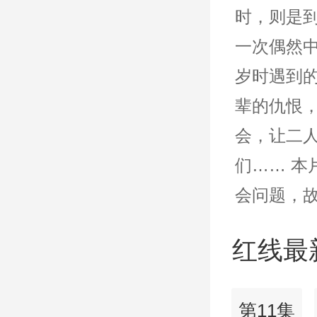
时，则是
一次偶然
岁时遇到
辈的仇恨
会，让二
们…… 
会问题，
红线最
第11集