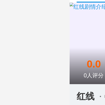
0.0
0
人评分
红线