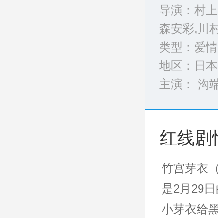
导演：村上
森安彩,川
类型：
爱情
地区：日本
主演： 沟
完整演员表
红线剧
竹宫芽衣（
是2月29
小芽衣给