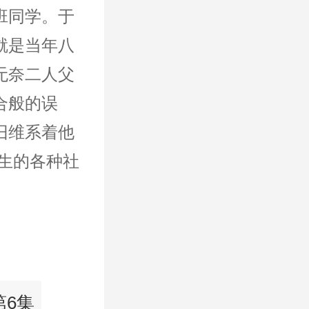
班同学。于
就是当年八
无奈二人父
合般的误
旧维系着他
生的各种社
第6集