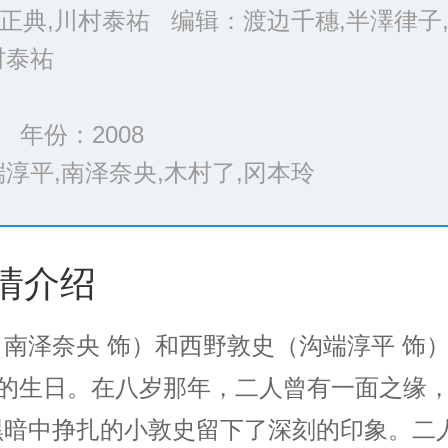
正典,川村泰祐 编辑：渡边千穗,半澤律子,
村泰祐
 年份：
2008
端淳平,南泽奈央,木村了,冈本玲
>>
情介绍
南泽奈央 饰）和西野敦史（沟端淳平 饰
日的生日。在八岁那年，二人曾有一面之缘
黑暗中挣扎的小敦史留下了深刻的印象。二