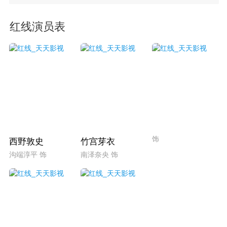
红线演员表
饰
西野敦史
竹宫芽衣
沟端淳平 饰
南泽奈央 饰