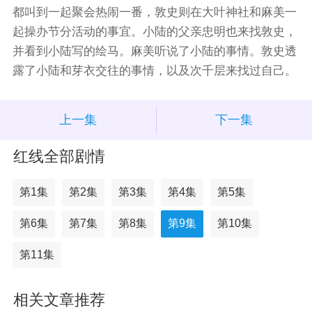
都叫到一起聚会热闹一番，敦史则在大叶神社和麻美一
起操办节分活动的事宜。小陆的父亲忠明也来找敦史，
并看到小陆写的绘马。麻美听说了小陆的事情。敦史透
露了小陆和芽衣交往的事情，以及次千层来找过自己。
上一集
下一集
红线全部剧情
第1集
第2集
第3集
第4集
第5集
第6集
第7集
第8集
第9集
第10集
第11集
相关文章推荐