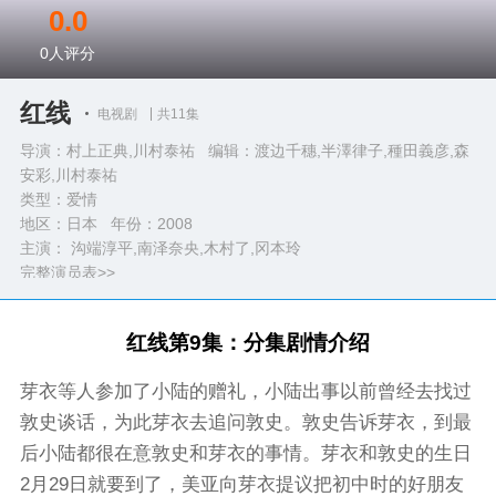
0.0
0
人评分
红线
电视剧
共11集
导演：村上正典,川村泰祐 编辑：渡边千穗,半澤律子,種田義彦,森
安彩,川村泰祐
类型：
爱情
地区：日本 年份：
2008
主演： 沟端淳平,南泽奈央,木村了,冈本玲
完整演员表>>
红线第9集：分集剧情介绍
芽衣等人参加了小陆的赠礼，小陆出事以前曾经去找过
敦史谈话，为此芽衣去追问敦史。敦史告诉芽衣，到最
后小陆都很在意敦史和芽衣的事情。芽衣和敦史的生日
2月29日就要到了，美亚向芽衣提议把初中时的好朋友