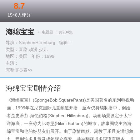
8.7
1548
人评分
海绵宝宝
电视剧
共204集
导演：StephenHillenburg 编辑：
类型：
喜剧,动漫,少儿
地区：美国 年份：
1999
主演：
完整演员表>>
海绵宝宝剧情介绍
《海绵宝宝》(SpongeBob SquarePants)是美国著名的系列电视动
画，1999年在尼克国际儿童频道开播，至今仍持续制播中，创始
者是史蒂芬·海伦伯格(Stephen Hillenburg)。动画场景设定于太平
洋海底，一座称为比奇堡(Bikini Bottom)的城市，故事围绕主角海
绵宝宝和他的好朋友们展开。由于剧情幽默、寓教于乐且充满想象
力，受到许多儿童及成年观众喜爱，并被翻译成多国语言版本，成