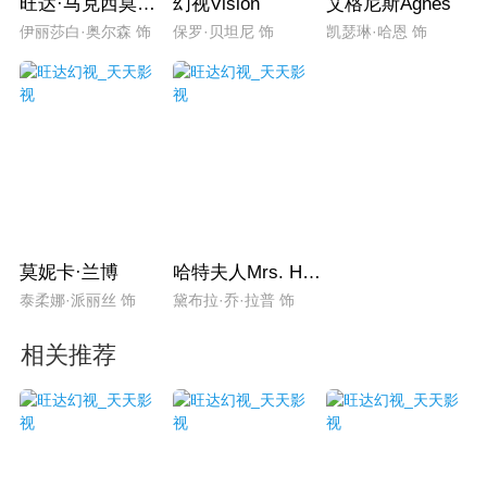
旺达·马克西莫夫Wanda Maximoff
幻视Vision
艾格尼斯Agnes
伊丽莎白·奥尔森 饰
保罗·贝坦尼 饰
凯瑟琳·哈恩 饰
莫妮卡·兰博
哈特夫人Mrs. Heart
泰柔娜·派丽丝 饰
黛布拉·乔·拉普 饰
相关推荐