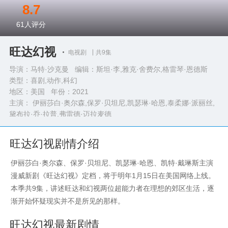
8.7
61
人评分
旺达幻视
电视剧
共9集
导演：马特·沙克曼 编辑：斯坦·李,雅克·舍费尔,格雷琴·恩德斯
类型：
喜剧,动作,科幻
地区：美国 年份：
2021
主演： 伊丽莎白·奥尔森,保罗·贝坦尼,凯瑟琳·哈恩,泰柔娜·派丽丝,
黛布拉·乔·拉普,弗雷德·迈拉麦德
完整演员表>>
旺达幻视剧情介绍
伊丽莎白·奥尔森、保罗·贝坦尼、凯瑟琳·哈恩、凯特·戴琳斯主演
漫威新剧《旺达幻视》定档，将于明年1月15日在美国网络上线。
本季共9集，讲述旺达和幻视两位超能力者在理想的郊区生活，逐
渐开始怀疑现实并不是所见的那样。
旺达幻视最新剧情