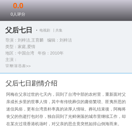
0.0
0
人评分
父后七日
电视剧
共集
导演：刘梓洁,王育麟 编辑：刘梓洁
类型：
家庭,爱情
地区：中国台湾 年份：
2010年
主演：
完整演员表>>
父后七日剧情介绍
阿梅在父亲过世的七天内，回到了台湾中部的农村里，重新面对父
亲成长乡里的世事人情，其中有传统葬仪的庸俗繁琐、匪夷所思的
迷信风俗，更有台湾质朴率真的浓厚人情味。葬礼结束後，阿梅将
丧父的伤逝打包封存，独自回到了光鲜俐落的城市里继续工作，却
在某次过境香港机场时，对父亲的思念竟突然如排山倒海而来。