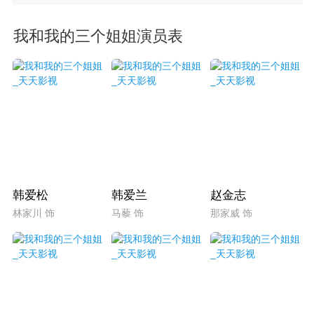
我和我的三个姐姐演员表
韩爱松
韩爱兰
赵金志
林家川 饰
马藜 饰
那家威 饰