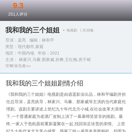
9.3
251
人评分
我和我的三个姐姐
电视剧
共38集
导演：孟亮 编辑：林和平
类型：
现代都市,家庭
地区：中国内地 年份：
2021
主演： 林家川,马藜,那家威,孙爽,王红梅,房子斌
完整演员表>>
我和我的三个姐姐剧情介绍
《我和我的三个姐姐》电视剧是由逍遥影业出品，林和平编剧并担
任总导演，孟亮执导，林家川、马藜、那家威等主演的当代家庭伦
理剧。该剧主要讲述上世纪九十年代北方小城,在社会改革大浪潮
下,一个普通家庭为老酒厂改制上演了一幕幕啼笑皆非的闹剧。最
终,一家人于危机面前重新凝聚在一起,找回弥足珍贵的亲情。 上世
纪九十年代末北方某小城里，韩家三姐一弟原本亲密相处，却因为