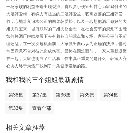
一场家族的利益争端出现裂痕。喜欢贪小便宜却甘心为家庭付出的
大姐韩爱梅，有魄力有担当的二姐韩爱兰，聪明磊落的三姐韩爱
竹，心地善良追求公正的四弟韩爱松，以及一心想把酒厂做好的大
姐夫许宝来、城府颇深的二姐夫赵金志，在社会变革的浪潮下围绕
如何将酒厂继续发展下去有着各自的观点和立场。家事公事剪不断
理还乱，在一次次危机面前，大家做出自己认为正确的抉择，也时
常因意见不合对彼此造成伤害。最终在困难面前，一家人重新凝聚
在一起，大家也明白了生活和工作中真正重要的是什么，韩家人齐
心协力终于为酒厂找到了一条健康发展的路。
我和我的三个姐姐最新剧情
第38集
第37集
第36集
第35集
第34集
第33集
查看全部
相关文章推荐