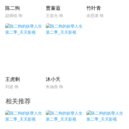
陈二狗
曹蒹蕸
竹叶青
赵炳锐 饰
王姿允 饰
余思潞 饰
王虎剩
沐小夭
刘波 饰
朱涵燕 饰
相关推荐