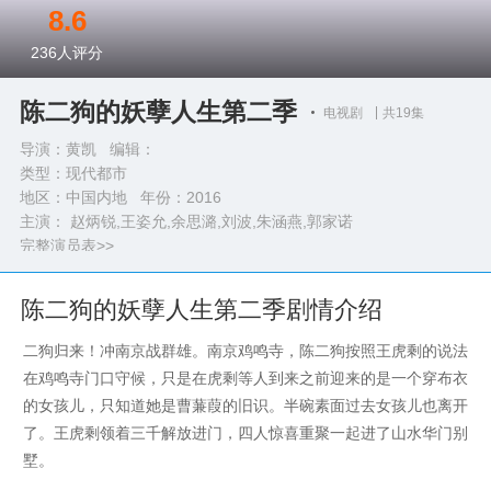
8.6
236
人评分
陈二狗的妖孽人生第二季
电视剧
共19集
导演：黄凯 编辑：
类型：
现代都市
地区：中国内地 年份：
2016
主演： 赵炳锐,王姿允,余思潞,刘波,朱涵燕,郭家诺
完整演员表>>
陈二狗的妖孽人生第二季剧情介绍
二狗归来！冲南京战群雄。南京鸡鸣寺，陈二狗按照王虎剩的说法
在鸡鸣寺门口守候，只是在虎剩等人到来之前迎来的是一个穿布衣
的女孩儿，只知道她是曹蒹葭的旧识。半碗素面过去女孩儿也离开
了。王虎剩领着三千解放进门，四人惊喜重聚一起进了山水华门别
墅。