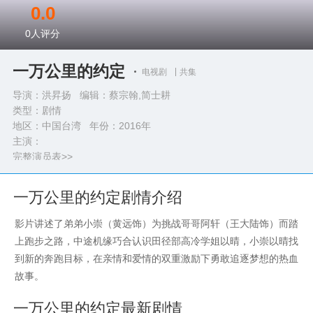
0.0
0
人评分
一万公里的约定
电视剧
共集
导演：洪昇扬 编辑：蔡宗翰,简士耕
类型：
剧情
地区：中国台湾 年份：
2016年
主演：
完整演员表>>
一万公里的约定剧情介绍
影片讲述了弟弟小崇（黄远饰）为挑战哥哥阿轩（王大陆饰）而踏
上跑步之路，中途机缘巧合认识田径部高冷学姐以晴，小崇以晴找
到新的奔跑目标，在亲情和爱情的双重激励下勇敢追逐梦想的热血
故事。
一万公里的约定最新剧情