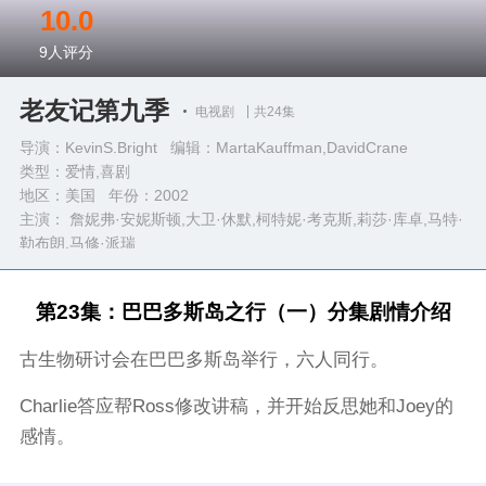
10.0
9
人评分
老友记第九季
电视剧
共24集
导演：KevinS.Bright 编辑：MartaKauffman,DavidCrane
类型：
爱情,喜剧
地区：美国 年份：
2002
主演： 詹妮弗·安妮斯顿,大卫·休默,柯特妮·考克斯,莉莎·库卓,马特·
勒布朗,马修·派瑞
完整演员表>>
第23集：巴巴多斯岛之行（一）分集剧情介绍
古生物研讨会在巴巴多斯岛举行，六人同行。
Charlie答应帮Ross修改讲稿，并开始反思她和Joey的
感情。