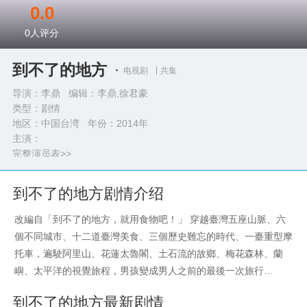
0.0
0
人评分
到不了的地方
电视剧
共集
导演：李鼎 编辑：李鼎,徐君豪
类型：
剧情
地区：中国台湾 年份：
2014年
主演：
完整演员表>>
到不了的地方剧情介绍
改編自「到不了的地方，就用食物吧！」 穿越臺灣五座山脈、六
個不同城市、十二道臺灣美食、三個歷史難忘的時代、一臺重型摩
托車，遍駛阿里山、花蓮太魯閣、土石流的故鄉、梅花森林、蘭
嶼、太平洋的視覺旅程，男孩變成男人之前的最後一次旅行…
到不了的地方最新剧情