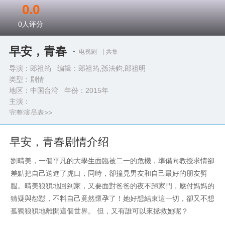
0.0
0
人评分
早安，青春
电视剧
共集
导演：郎祖筠 编辑：郎祖筠,孫法鈞,郎祖明
类型：
剧情
地区：中国台湾 年份：
2015年
主演：
完整演员表>>
早安，青春剧情介绍
劉晴美，一個平凡的大學生面臨被二一的危機，準備向教授求情卻
差點把自己送進了虎口，同時，卻撞見男友和自己最好的朋友劈
腿。晴美狼狽地回到家，又要面對爸爸的夜不歸家門，應付媽媽的
猜疑與怨懟，不料自己竟然懷孕了！她好想結束這一切，卻又不想
孤獨狼狽地離開這個世界。 但，又有誰可以來拯救她呢？