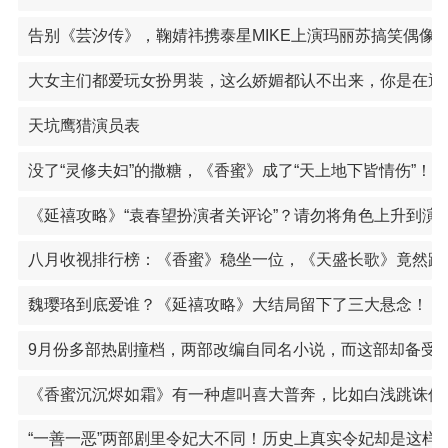
告别《芸汐传》，鞠婧祎携泰星MIKE上演玛丽苏搞笑偶像
大女主们都爱玩女扮男装，这么娇媚都认不出来，你是在逗
天坑鹰猎演员表
没了“灵修夫妇”的撒糖，《香蜜》成了“天上地下皆情伤”！
《延禧攻略》“袁春望扮演者关评论”？请勿将角色上升到演
八月收视排行榜：《香蜜》稳坐一位，《天盛长歌》竟然跌
魏璎珞到底爱谁？《延禧攻略》大结局留下了三大悬念！
9月份多部热剧撞档，两部改编自同名小说，而这部却备受
《香蜜沉沉烬如霜》有一种虐叫喜大普奔，比如白浅跳诛仙
“一善一恶”两部剧里令妃大不同！历史上真实令妃却是这样