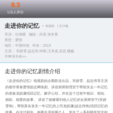
9.3
115
人评分
走进你的记忆
电视剧
共24集
导演：任海曜 编辑：尚容,张冬青
类型：
爱情
地区：中国内地 年份：
2019
主演： 宋妍霏,赵志伟,钟祺,汪卓成,吴恙,魏巍
完整演员表>>
走进你的记忆剧情介绍
《走进你的记忆》电视剧由企鹅影业出品，宋妍霏、赵志伟等主演
的都市青春爱情励志网络剧。讲述厨师助理安宁帮助失去一年记忆
的老板龙皓谦找回记忆、解开心结，并在这个过程中相识、相知、
相助、相爱的故事。 讲述了能够看到他人记忆的女厨师安宁(宋妍
霏饰)，帮助莫名丧失一年记忆的上司龙皓谦(赵志伟饰)找回记忆的
故事，在这过程中，相看生厌的两个人，发生了一系列啼笑皆非的