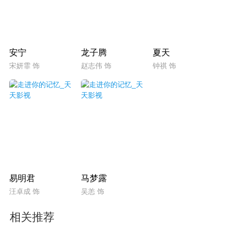
安宁
龙子腾
夏天
宋妍霏 饰
赵志伟 饰
钟祺 饰
易明君
马梦露
汪卓成 饰
吴恙 饰
相关推荐